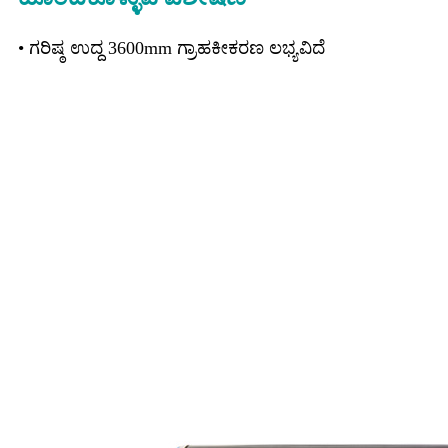
• ಗರಿಷ್ಠ ಉದ್ದ 3600mm ಗ್ರಾಹಕೀಕರಣ ಲಭ್ಯವಿದೆ