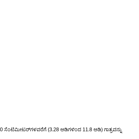
00 ಸೆಂಟಿಮೀಟರ್‌ಗಳವರೆಗೆ (3.28 ಅಡಿಗಳಿಂದ 11.8 ಅಡಿ) ಗಾತ್ರವನ್ನು