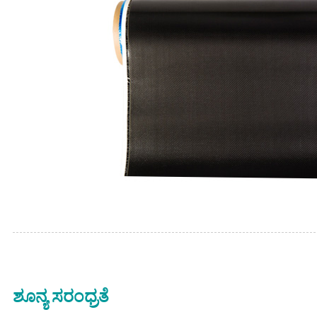
ಶೂನ್ಯ ಸರಂಧ್ರತೆ